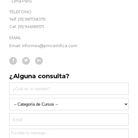
- Lima Perú
TÉLEFONO
Telf. (51) 987138379
Cel. (51) 946189571
EMAIL
Email: informes@pmcertifica.com
¿Alguna consulta?