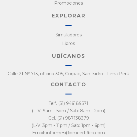
Promociones
EXPLORAR
Simuladores
Libros
UBÍCANOS
Calle 21 Nº 713, oficina 305, Corpac, San Isidro - Lima Perú
CONTACTO
Telf. (51) 946189571
(L-V: 9am - 5pm / Sab: 8am - 2pm)
Cel. (51) 987138379
(L-V: 3pm - 11pm / Sab: 1pm - 6pm)
Email: informes@pmcertifica.com