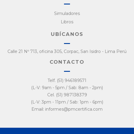
Simuladores
Libros
UBÍCANOS
Calle 21 Nº 713, oficina 305, Corpac, San Isidro - Lima Perú
CONTACTO
Telf. (51) 946189571
(L-V: 9am - 5pm / Sab: 8am - 2pm)
Cel. (51) 987138379
(L-V: 3pm - 11pm / Sab: 1pm - 6pm)
Email: informes@pmcertifica.com