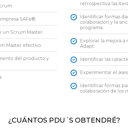
retrospectiva las iter
Scrum.
Identificar formas da
 empresa SAFe®.
colaboración y la sin
programa.
de un Scrum Master.
Explorar la mejora a 
rum Master efectivo.
Adapt.
mento del producto y
Identificar las caracte
Experimentar el ase
.
Identificar formas par
colaboración de los m
¿CUÁNTOS PDU´S OBTENDRÉ?