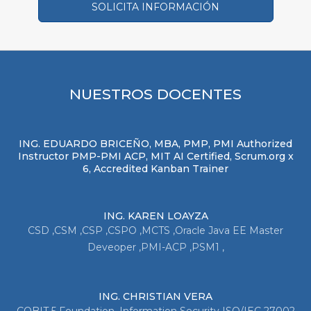
SOLICITA INFORMACIÓN
NUESTROS DOCENTES
ING. EDUARDO BRICEÑO, MBA, PMP, PMI Authorized
Instructor PMP-PMI ACP, MIT AI Certified, Scrum.org x
6, Accredited Kanban Trainer
ING. KAREN LOAYZA
CSD ,CSM ,CSP ,CSPO ,MCTS ,Oracle Java EE Master
Deveoper ,PMI-ACP ,PSM1 ,
ING. CHRISTIAN VERA
COBIT 5 Foundation ,Information Security ISO/IEC 27002