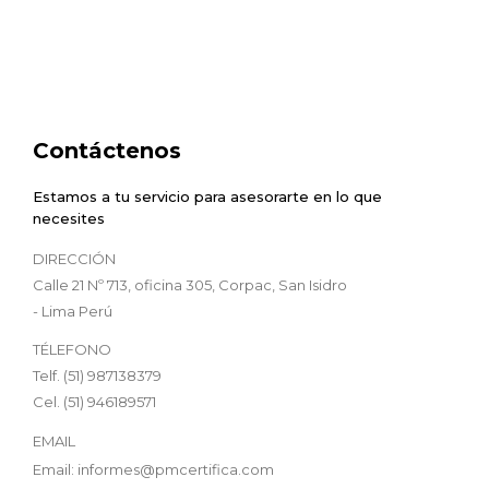
Contáctenos
Estamos a tu servicio para asesorarte en lo que
necesites
DIRECCIÓN
Calle 21 Nº 713, oficina 305, Corpac, San Isidro
- Lima Perú
TÉLEFONO
Telf. (51) 987138379
Cel. (51) 946189571
EMAIL
Email: informes@pmcertifica.com