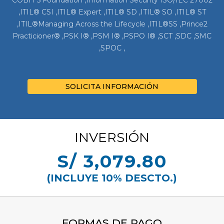
,ITIL® CSI ,ITIL® Expert ,ITIL® SD ,ITIL® SO ,ITIL® ST
,ITIL®Managing Across the Lifecycle ,ITIL®SS ,Prince2
Practicioner® ,PSK I® ,PSM I® ,PSPO I® ,SCT ,SDC ,SMC
,SPOC ,
SOLICITA INFORMACIÓN
INVERSIÓN
S/ 3,079.80
(INCLUYE 10% DESCTO.)
FORMAS DE PAGO