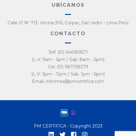
UBÍCANOS
Calle 21 Nº 713, oficina 305, Corpac, San Isidro - Lima Perú
CONTACTO
Telf. (51) 946189571
(L-V: 9am - 5pm / Sab: 8am - 2pm)
Cel. (51) 987138379
(L-V: 3pm - 11pm / Sab: 1pm - 6pm)
Email: informes@pmcertifica.com
PM CERTIFICA - Copyright 2023