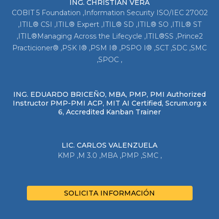
ING. CHRISTIAN VERA
COBIT 5 Foundation ,Information Security ISO/IEC 27002
,ITIL® CSI ,ITIL® Expert ,ITIL® SD ,ITIL® SO ,ITIL® ST
,ITIL®Managing Across the Lifecycle ,ITIL®SS ,Prince2
Practicioner® ,PSK I® ,PSM I® ,PSPO I® ,SCT ,SDC ,SMC
,SPOC ,
ING. EDUARDO BRICEÑO, MBA, PMP, PMI Authorized
Instructor PMP-PMI ACP, MIT AI Certified, Scrum.org x
6, Accredited Kanban Trainer
LIC. CARLOS VALENZUELA
KMP ,M 3.0 ,MBA ,PMP ,SMC ,
SOLICITA INFORMACIÓN