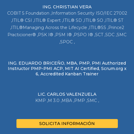
ING. CHRISTIAN VERA
COBIT 5 Foundation ,Information Security ISO/IEC 27002
,ITIL® CSI ,ITIL® Expert ,ITIL® SD ,ITIL® SO ,ITIL® ST
,ITIL®Managing Across the Lifecycle ,ITIL®SS ,Prince2
Practicioner® ,PSK I® ,PSM I® ,PSPO I® ,SCT ,SDC ,SMC
,SPOC ,
ING. EDUARDO BRICEÑO, MBA, PMP, PMI Authorized
Instructor PMP-PMI ACP, MIT AI Certified, Scrum.org x
6, Accredited Kanban Trainer
LIC. CARLOS VALENZUELA
KMP ,M 3.0 ,MBA ,PMP ,SMC ,
SOLICITA INFORMACIÓN