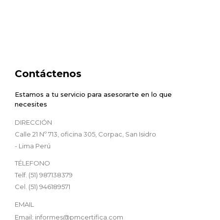
Contáctenos
Estamos a tu servicio para asesorarte en lo que
necesites
DIRECCIÓN
Calle 21 Nº 713, oficina 305, Corpac, San Isidro
- Lima Perú
TÉLEFONO
Telf. (51) 987138379
Cel. (51) 946189571
EMAIL
Email: informes@pmcertifica.com