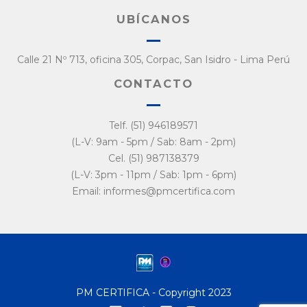
UBÍCANOS
Calle 21 Nº 713, oficina 305, Corpac, San Isidro - Lima Perú
CONTACTO
Telf. (51) 946189571
(L-V: 9am - 5pm / Sab: 8am - 2pm)
Cel. (51) 987138379
(L-V: 3pm - 11pm / Sab: 1pm - 6pm)
Email: informes@pmcertifica.com
PM CERTIFICA - Copyright 2023