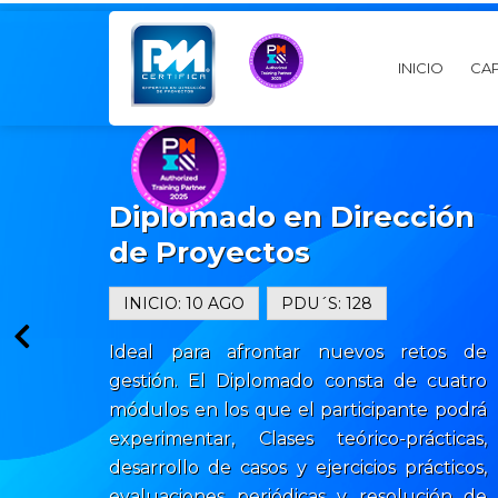
INICIO
CAP
Diplomado en Dirección
de Proyectos
INICIO: 10 AGO
PDU´S: 128
Ideal para afrontar nuevos retos de
gestión. El Diplomado consta de cuatro
módulos en los que el participante podrá
experimentar, Clases teórico-prácticas,
desarrollo de casos y ejercicios prácticos,
evaluaciones periódicas y resolución de