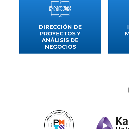
DIRECCIÓN DE
PROYECTOS Y
M
ANÁLISIS DE
NEGOCIOS
Gener
emplea
Afronta nuevos retos de gestión de
proyectos y conviértete en un líder
ofreciendo resultados de calidad
VER CURSOS