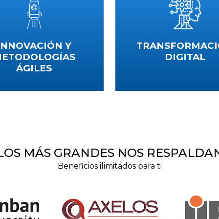
INNOVACIÓN Y
TRANSFORMAC
ETODOLOGÍAS
DIGITAL
ÁGILES
Fortalece tus competencias med
digitalización de procesos y
a valor en las organizaciones y
implementación dinámica de la
 metodologías con un enfoque
tecnologías
centrado en el cliente
VER CURSOS
VER CURSOS
LOS MÁS GRANDES NOS RESPALDA
Beneficios ilimitados para ti