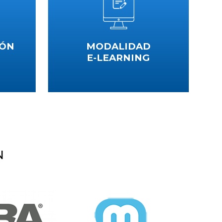
IÓN
MODALIDAD
E-LEARNING
iante la
Aprendizaje ilimitado, repite las sesiones
 la
hasta que te vuelvas un experto
s nuevas
VER CURSOS
N