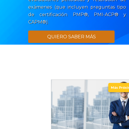
exámenes (que incluyen preguntas tipo
de certificación PMP®, PMI-ACP® y
CAPM®).
QUIERO SABER MÁS
Más Próx