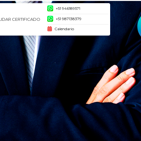
+51 946189571
+51 987138379
LIDAR CERTIFICADO
Calendario