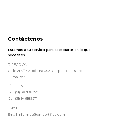
Contáctenos
Estamos a tu servicio para asesorarte en lo que
necesites
DIRECCIÓN
Calle 21 Nº 713, oficina 305, Corpac, San Isidro
- Lima Perú
TÉLEFONO
Telf. (51) 987138379
Cel. (51) 946189571
EMAIL
Email: informes@pmcertifica.com