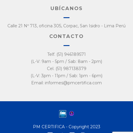
UBÍCANOS
Calle 21 Nº 713, oficina 305, Corpac, San Isidro - Lima Perú
CONTACTO
Telf. (51) 946189571
(L-V: 9am - 5pm / Sab: 8am - 2pm)
Cel. (51) 987138379
(L-V: 3pm - 11pm / Sab: 1pm - 6pm)
Email: informes@pmcertifica.com
PM CERTIFICA - Copyright 2023