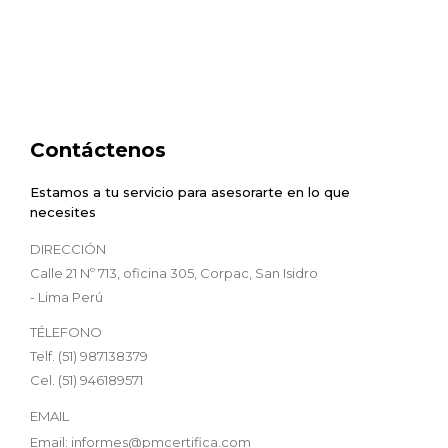
Contáctenos
Estamos a tu servicio para asesorarte en lo que
necesites
DIRECCIÓN
Calle 21 Nº 713, oficina 305, Corpac, San Isidro
- Lima Perú
TÉLEFONO
Telf. (51) 987138379
Cel. (51) 946189571
EMAIL
Email: informes@pmcertifica.com