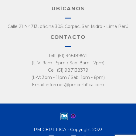
UBÍCANOS
Calle 21 Nº 713, oficina 305, Corpac, San Isidro - Lima Perú
CONTACTO
Telf. (51) 946189571
(L-V: 9am - 5pm / Sab: 8am - 2pm)
Cel. (51) 987138379
(L-V: 3pm - 11pm / Sab: 1pm - 6pm)
Email: informes@pmcertifica.com
PM CERTIFICA - Copyright 2023