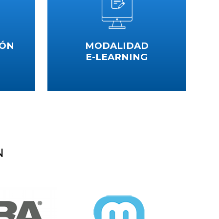
IÓN
MODALIDAD
E-LEARNING
iante la
Aprendizaje ilimitado, repite las sesiones
 la
hasta que te vuelvas un experto
s nuevas
VER CURSOS
N