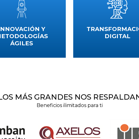
INNOVACIÓN Y
TRANSFORMAC
ETODOLOGÍAS
DIGITAL
ÁGILES
Fortalece tus competencias med
digitalización de procesos y
a valor en las organizaciones y
implementación dinámica de la
 metodologías con un enfoque
tecnologías
centrado en el cliente
VER CURSOS
VER CURSOS
LOS MÁS GRANDES NOS RESPALDA
Beneficios ilimitados para ti