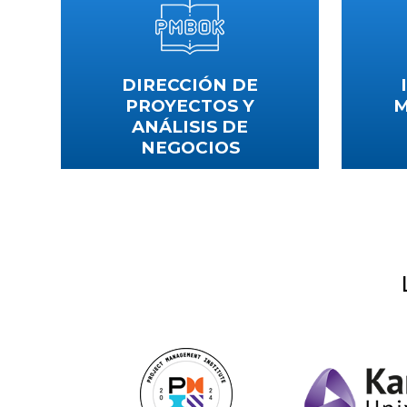
DIRECCIÓN DE
PROYECTOS Y
M
ANÁLISIS DE
NEGOCIOS
Gener
emplea
Afronta nuevos retos de gestión de
proyectos y conviértete en un líder
ofreciendo resultados de calidad
VER CURSOS