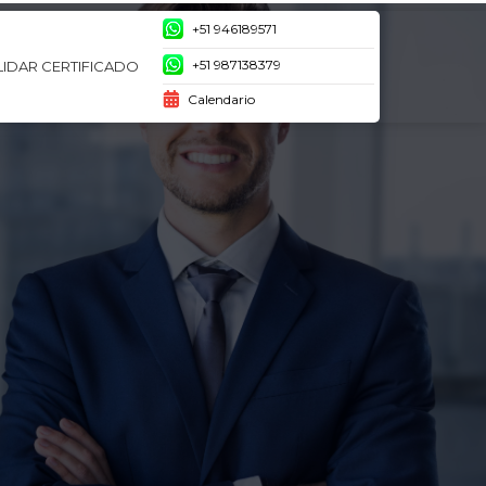
+51 946189571
+51 987138379
LIDAR CERTIFICADO
Calendario