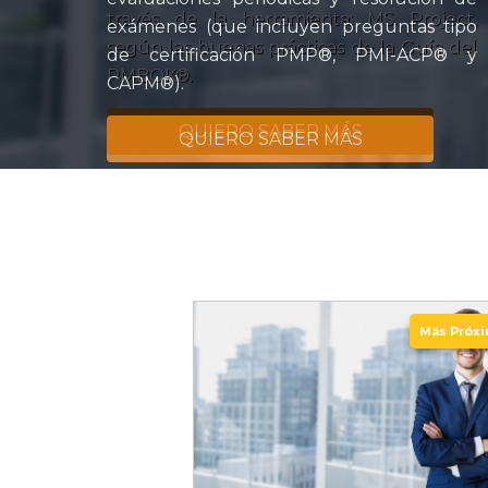
exámenes (que incluyen preguntas tipo
de certificación PMP®, PMI-ACP® y
CAPM®).
QUIERO SABER MÁS
Más Próx