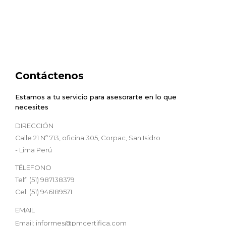
Contáctenos
Estamos a tu servicio para asesorarte en lo que
necesites
DIRECCIÓN
Calle 21 Nº 713, oficina 305, Corpac, San Isidro
- Lima Perú
TÉLEFONO
Telf. (51) 987138379
Cel. (51) 946189571
EMAIL
Email: informes@pmcertifica.com