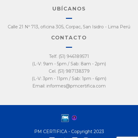
UBÍCANOS
Calle 21 Nº 713, oficina 305, Corpac, San Isidro - Lima Perú
CONTACTO
Telf. (51) 946189571
(L-V: 9am - 5pm / Sab: 8am - 2pm)
Cel. (51) 987138379
(L-V: 3pm - 11pm / Sab: 1pm - 6pm)
Email: informes@pmcertifica.com
PM CERTIFICA - Copyright 2023